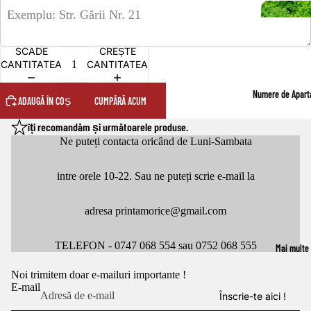
SCADE
CREȘTE
CANTITATEA
CANTITATEA
Numere de Apar
ADAUGĂ ÎN COȘ
CUMPĂRĂ ACUM
îți recomandăm și următoarele produse.
Ne puteți contacta oricând de Luni-Sambata
intre orele 10-22. Sau ne puteți scrie e-mail la
adresa printamorice@gmail.com
Politica de confidențialitate
Politica de rambursare
TELEFON - 0747 068 554 sau 0752 068 555
Mai multe
Termeni de utilizare
Noi trimitem doar e-mailuri importante !
Politica de expediere
E-mail
Înscrie-te aici !
Informații de contact