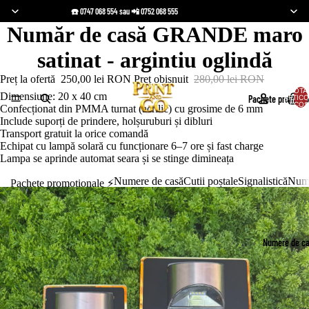
☎️ 0747 068 554 sau 📲 0752 068 555
Număr de casă GRANDE maro
satinat - argintiu oglindă
Preț la ofertă
250,00 lei RON
Preț obișnuit
280,00 lei RON
TOTA
Dimensiune: 20 x 40 cm
Pachete promoțio
ARTICO
ÎN COȘ
Confecționat din PMMA turnat (acrilic) cu grosime de 6 mm
Include suporți de prindere, holșuruburi și dibluri
Transport gratuit la orice comandă
Echipat cu lampă solară cu funcționare 6–7 ore și fast charge
Lampa se aprinde automat seara și se stinge dimineața
Numere de casă
Cutii poștale
Signalistică
Nume
Pachete promoționale ⚡️
Numere de c