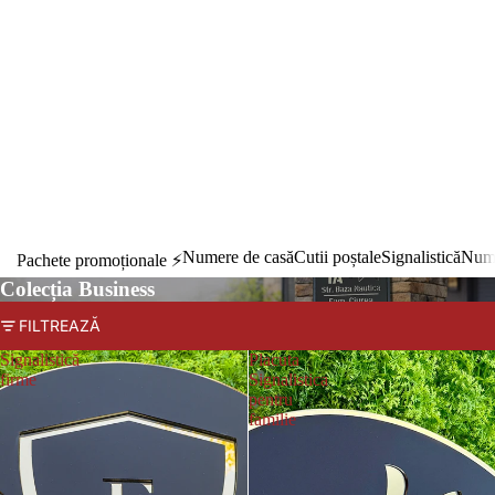
Numere de casă
Cutii poștale
Signalistică
Nume
Pachete promoționale ⚡️
Colecția Business
FILTREAZĂ
Signalistică
Placuta
firme
Signalistica
pentru
familie