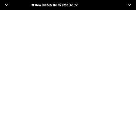
☎️ 0747 068 554 sau 📲 0752 068 555