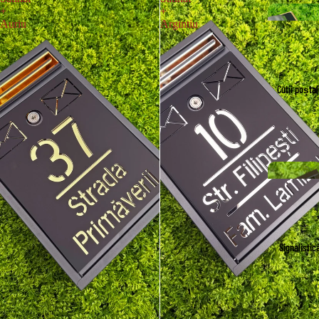
+
+
Auriu
Argintiu
Cutii poștal
Signalistic