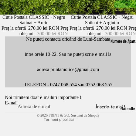
Promoție
Cutie Postala CLASSIC - Negru
Promoție
Cutie Postala CLASSIC - Negru
Satinat + Auriu
Satinat + Argintiu
Preț la ofertă
270,00 lei RON
Preț
Preț la ofertă
270,00 lei RON
Preț
obișnuit
300,00 lei RON
obișnuit
300,00 lei RON
Ne puteți contacta oricând de Luni-Sambata
Numere de Apar
intre orele 10-22. Sau ne puteți scrie e-mail la
adresa printamorice@gmail.com
Politica de confidențialitate
Politica de rambursare
TELEFON - 0747 068 554 sau 0752 068 555
Termeni de utilizare
Noi trimitem doar e-mailuri importante !
Politica de expediere
E-mail
Înscrie-te aici !
Mai multe
Informații de contact
© 2026
PRINT & GO
, Susținut de Shopify
Termeni și politici