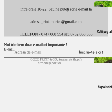
intre orele 10-22. Sau ne puteți scrie e-mail la
adresa printamorice@gmail.com
Politica de confidențialitate
Cutii poștal
Politica de rambursare
TELEFON - 0747 068 554 sau 0752 068 555
Termeni de utilizare
Noi trimitem doar e-mailuri importante !
Politica de expediere
E-mail
Înscrie-te aici !
Informații de contact
© 2026
PRINT & GO
, Susținut de Shopify
Termeni și politici
Signalistic