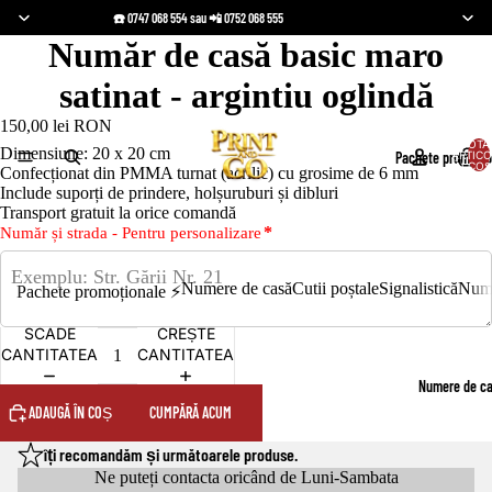
☎️ 0747 068 554 sau 📲 0752 068 555
Număr de casă basic maro
satinat - argintiu oglindă
150,00 lei RON
TOTA
Dimensiune: 20 x 20 cm
Pachete promoțio
ARTICO
ÎN COȘ
Confecționat din PMMA turnat (acrilic) cu grosime de 6 mm
Include suporți de prindere, holșuruburi și dibluri
Transport gratuit la orice comandă
*
Număr și strada - Pentru personalizare
Numere de casă
Cutii poștale
Signalistică
Nume
Pachete promoționale ⚡️
SCADE
CREȘTE
CANTITATEA
CANTITATEA
Numere de c
ADAUGĂ ÎN COȘ
CUMPĂRĂ ACUM
îți recomandăm și următoarele produse.
Ne puteți contacta oricând de Luni-Sambata