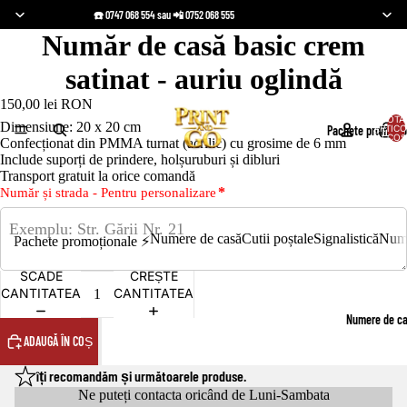
☎️ 0747 068 554 sau 📲 0752 068 555
Număr de casă basic crem
satinat - auriu oglindă
150,00 lei RON
TOTA
Dimensiune: 20 x 20 cm
Pachete promoțio
ARTICO
ÎN COȘ
Confecționat din PMMA turnat (acrilic) cu grosime de 6 mm
Include suporți de prindere, holșuruburi și dibluri
Transport gratuit la orice comandă
*
Număr și strada - Pentru personalizare
Numere de casă
Cutii poștale
Signalistică
Nume
Pachete promoționale ⚡️
SCADE
CREȘTE
CANTITATEA
CANTITATEA
Numere de c
ADAUGĂ ÎN COȘ
îți recomandăm și următoarele produse.
Ne puteți contacta oricând de Luni-Sambata