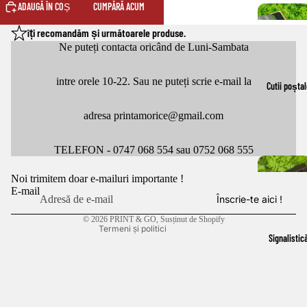
ADAUGĂ ÎN COȘ
CUMPĂRĂ ACUM
îți recomandăm și următoarele produse.
Ne puteți contacta oricând de Luni-Sambata
intre orele 10-22. Sau ne puteți scrie e-mail la
Cutii poștal
adresa printamorice@gmail.com
Politica de confidențialitate
Politica de rambursare
TELEFON - 0747 068 554 sau 0752 068 555
Termeni de utilizare
Noi trimitem doar e-mailuri importante !
Politica de expediere
E-mail
Înscrie-te aici !
Informații de contact
© 2026
PRINT & GO
, Susținut de Shopify
Termeni și politici
Signalistic