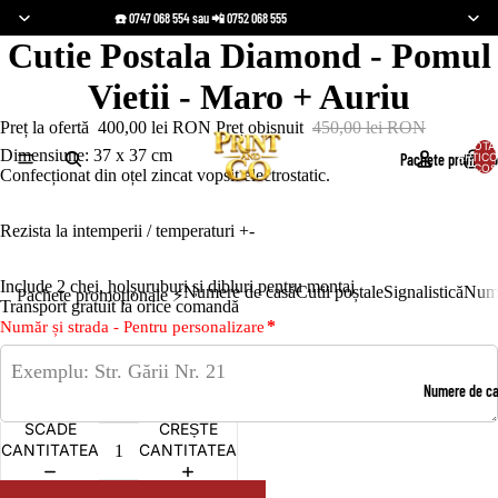
☎️ 0747 068 554 sau 📲 0752 068 555
Cutie Postala Diamond - Pomul
Vietii - Maro + Auriu
Preț la ofertă
400,00 lei RON
Preț obișnuit
450,00 lei RON
TOTA
Dimensiune: 37 x 37 cm
Pachete promoțio
ARTICO
ÎN COȘ
Confecționat din oțel zincat vopsit electrostatic.
Rezista la intemperii / temperaturi +-
Include 2 chei, holșuruburi și dibluri pentru montaj
Numere de casă
Cutii poștale
Signalistică
Nume
Pachete promoționale ⚡️
Transport gratuit la orice comandă
*
Număr și strada - Pentru personalizare
Numere de c
SCADE
CREȘTE
CANTITATEA
CANTITATEA