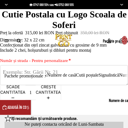
☎️ 0747 068 554 sau 📲 0752 068 555
Cutie Postala cu Logo Scoala de
Soferi
Preț la ofertă
315,00 lei RON
Preț obișnuit
350,00 lei RON
TOTA
Dimensiune: 32 x 22 cm
Pachete promoțio
ARTICO
ÎN COȘ
Confecționat din oțel zincat galvanizat cu grosime de 9 mm
Include 2 chei, holșuruburi și dibluri pentru montaj
*
Număr și strada - Pentru personalizare
Numere de casă
Cutii poștale
Signalistică
Nume
Pachete promoționale ⚡️
SCADE
CREȘTE
CANTITATEA
CANTITATEA
Numere de c
ADAUGĂ ÎN COȘ
îți recomandăm și următoarele produse.
Ne puteți contacta oricând de Luni-Sambata