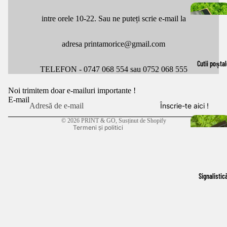
intre orele 10-22. Sau ne puteți scrie e-mail la
adresa printamorice@gmail.com
Politica de confidențialitate
Cutii poștal
Politica de rambursare
TELEFON - 0747 068 554 sau 0752 068 555
Termeni de utilizare
Noi trimitem doar e-mailuri importante !
Politica de expediere
E-mail
Înscrie-te aici !
Informații de contact
© 2026
PRINT & GO
, Susținut de Shopify
Termeni și politici
Signalistic